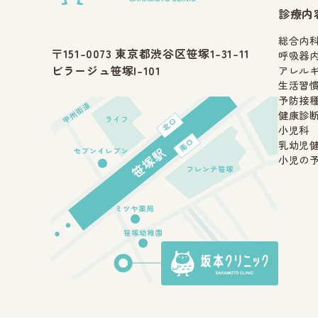
診療内
総合内
〒151-0073 東京都渋谷区笹塚1-31-11
呼吸器
ビラージュ笹塚I-101
アレル
生活習
予防接
健康診
小児科
乳幼児
小児の