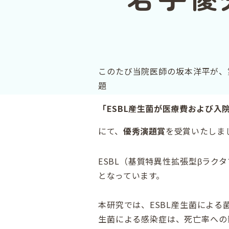
このたび当院医師の坂本洋平が、
題
「ESBL産生菌が医療費および入
にて、
優秀演題賞
を受賞いたしま
ESBL（基質特異性拡張型βラ
となっています。
本研究では、ESBL産生菌による
生菌による感染症は、死亡率への