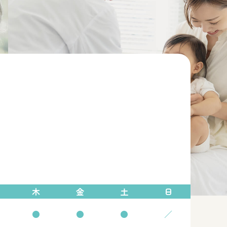
木
金
土
日
●
●
●
／