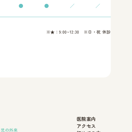
●
●
／
／
※★：9:00~12:30 ※日・祝 休診
医院案内
アクセス
小児の外来