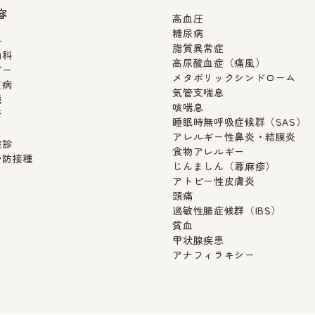
容
高血圧
糖尿病
科
脂質異常症
内科
高尿酸血症（痛風）
ギー
メタボリックシンドローム
慣病
気管支喘息
種
咳喘息
断
睡眠時無呼吸症候群（SAS）
アレルギー性鼻炎・結膜炎
健診
食物アレルギー
予防接種
じんましん（蕁麻疹）
アトピー性皮膚炎
頭痛
過敏性腸症候群（IBS）
貧血
甲状腺疾患
アナフィラキシー