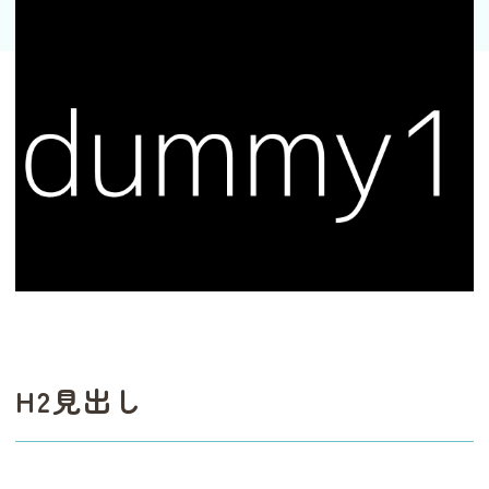
H2見出し