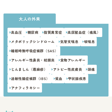
大人の外来
高血圧
糖尿病
脂質異常症
高尿酸血症（痛風）
メタボリックシンドローム
気管支喘息
咳喘息
睡眠時無呼吸症候群（SAS）
アレルギー性鼻炎・結膜炎
食物アレルギー
じんましん（蕁麻疹）
アトピー性皮膚炎
頭痛
過敏性腸症候群（IBS）
貧血
甲状腺疾患
アナフィラキシー