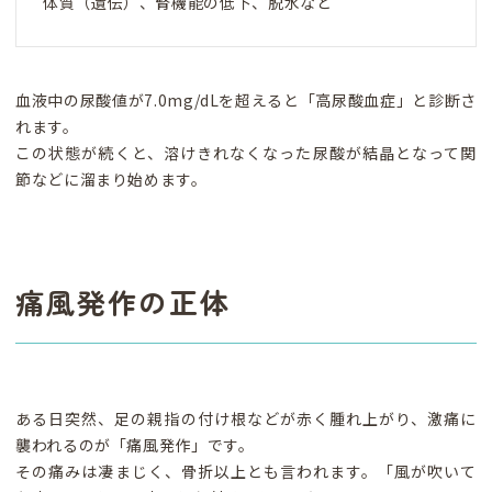
体質（遺伝）、腎機能の低下、脱水など
血液中の尿酸値が7.0mg/dLを超えると「高尿酸血症」と診断さ
れます。
この状態が続くと、溶けきれなくなった尿酸が結晶となって関
節などに溜まり始めます。
痛風発作の正体
ある日突然、足の親指の付け根などが赤く腫れ上がり、激痛に
襲われるのが「痛風発作」です。
その痛みは凄まじく、骨折以上とも言われます。「風が吹いて