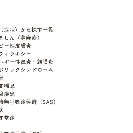
（症状）から探す一覧
ましん（蕁麻疹）
ピー性皮膚炎
フィラキシー
ルギー性鼻炎・結膜炎
ボリックシンドローム
息
支喘息
腺疾患
時無呼吸症候群（SAS）
病
異常症