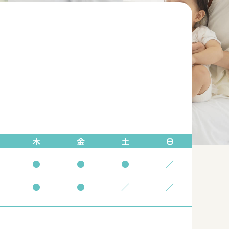
木
金
土
日
●
●
●
／
●
●
／
／