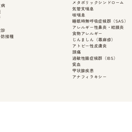
メタボリックシンドローム
慣病
気管支喘息
種
咳喘息
断
睡眠時無呼吸症候群（SAS）
アレルギー性鼻炎・結膜炎
健診
食物アレルギー
予防接種
じんましん（蕁麻疹）
アトピー性皮膚炎
頭痛
過敏性腸症候群（IBS）
貧血
甲状腺疾患
アナフィラキシー