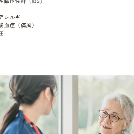
性腸症候群（IBS）
アレルギー
酸血症（痛風）
圧